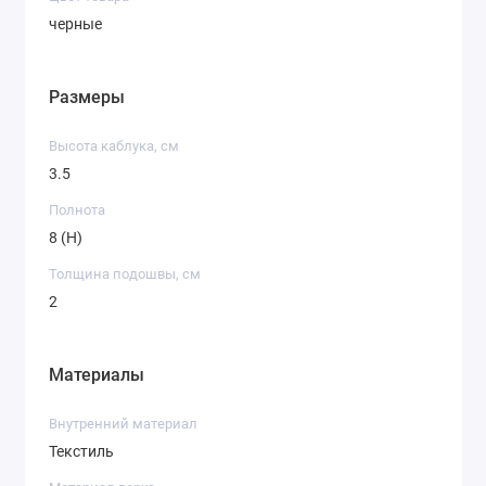
черные
Размеры
Высота каблука, см
3.5
Полнота
8 (H)
Толщина подошвы, см
2
Материалы
Внутренний материал
Текстиль