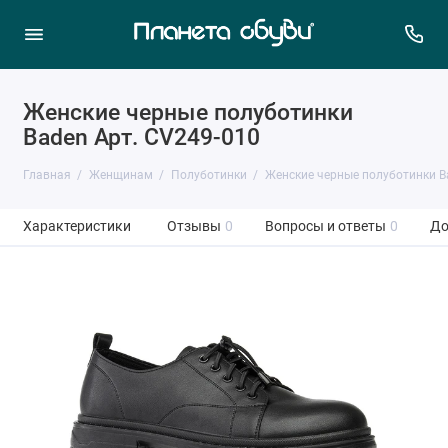
Женские черные полуботинки
Baden Арт. CV249-010
Главная
Женщинам
Полуботинки
Женские черные полуботинки B
Характеристики
Отзывы
0
Вопросы и ответы
0
До