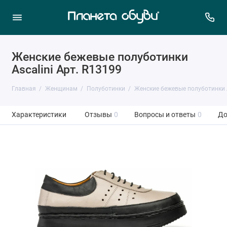
Женские бежевые полуботинки
Ascalini Арт. R13199
Главная
Женщинам
Полуботинки
Женские бежевые полуботинки A
Характеристики
Отзывы
0
Вопросы и ответы
0
До