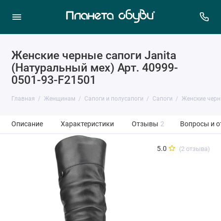
Женские черные сапоги Janita
(Натуральный мех) Арт. 40999-
0501-93-F21501
Главная
Женщинам
Сапоги и полусапоги
Сапоги
Женские черн
Описание
Характеристики
Отзывы
2
Вопросы и о
5.0
(2 отзыва)