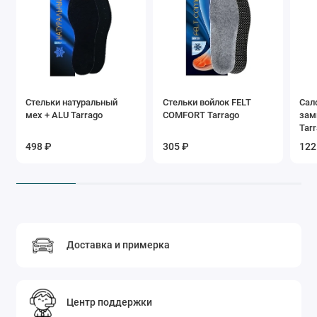
Стельки натуральный
Стельки войлок FELT
Сал
мех + ALU Tarrago
COMFORT Tarrago
зам
Tarr
498 ₽
305 ₽
122
Доставка и примерка
Центр поддержки