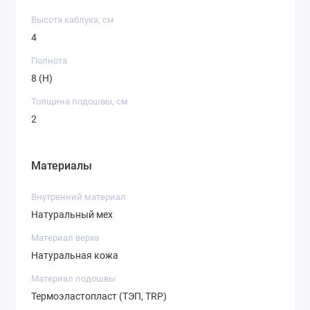
Высота каблука, см
4
Полнота
8 (H)
Толщина подошвы, см
2
Материалы
Внутренний материал
Натуральный мех
Материал верха
Натуральная кожа
Материал подошвы
Термоэластопласт (ТЭП, TRP)