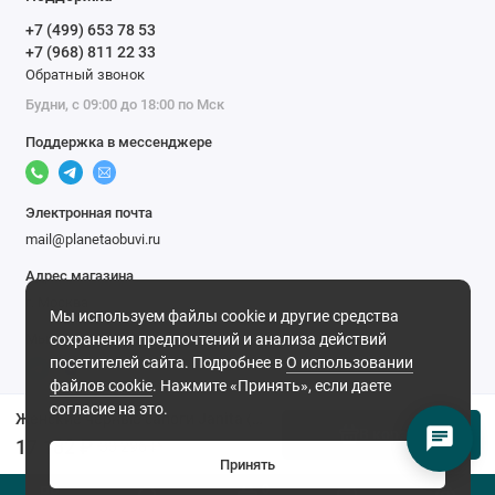
+7 (499) 653 78 53
+7 (968) 811 22 33
Обратный звонок
Будни, с 09:00 до 18:00 по Мск
Поддержка в мессенджере
Электронная почта
mail@planetaobuvi.ru
Адрес магазина
г. Москва
Мы используем файлы cookie и другие средства
Мы в сети
сохранения предпочтений и анализа действий
посетителей сайта. Подробнее в
О использовании
файлов cookie
. Нажмите «Принять», если даете
согласие на это.
Женские черные сапоги Janita (Натуральный мех)
В корзину
17 182 ₽
33 296 ₽
Принять
0