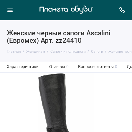
Женские черные сапоги Ascalini
(Евромех) Арт. zz24410
Главная
Женщинам
Сапоги и полусапоги
Сапоги
Женские черны
Характеристики
Отзывы
0
Вопросы и ответы
0
До