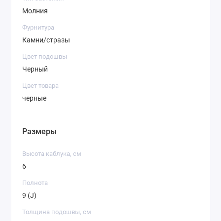
Молния
Фурнитура
Камни/стразы
Цвет подошвы
Черный
Цвет товара
черные
Размеры
Высота каблука, см
6
Полнота
9 (J)
Толщина подошвы, см