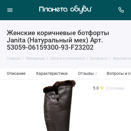
Женские коричневые ботфорты
Janita (Натуральный мех) Арт.
53059-06159300-93-F23202
Главная
Женщинам
Сапоги и полусапоги
Ботфорты
Женские к
Описание
Характеристики
Отзывы
2
Вопросы и о
5.0
(2 отзыва)