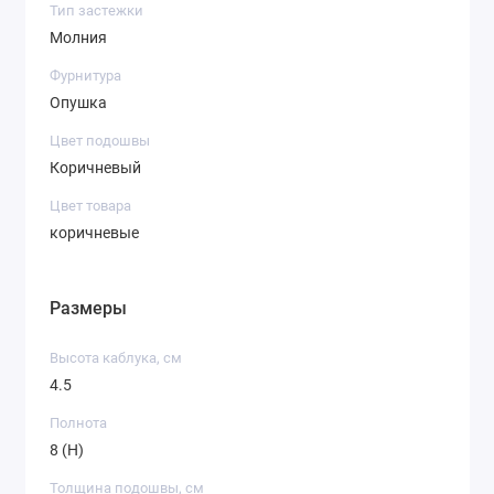
Тип застежки
Молния
Фурнитура
Опушка
Цвет подошвы
Коричневый
Цвет товара
коричневые
Размеры
Высота каблука, см
4.5
Полнота
8 (H)
Толщина подошвы, см