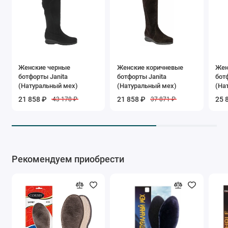
Женские черные
Женские коричневые
Жен
ботфорты Janita
ботфорты Janita
бот
(Натуральный мех)
(Натуральный мех)
(На
21 858 ₽
21 858 ₽
25 
43 178 ₽
37 871 ₽
Рекомендуем приобрести