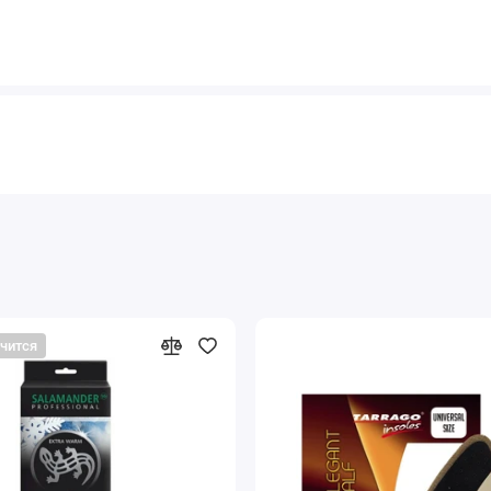
нчится