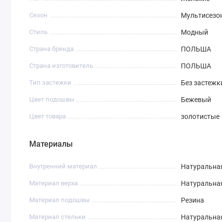
Сезон
Мультисезо
Стиль
Модный
Страна бренда
ПОЛЬША
Страна изготовитель
ПОЛЬША
Тип застежки
Без застежк
Цвет подошвы
Бежевый
Цвет товара
золотистые
Материалы
Внутренний материал
Натуральна
Материал верха
Натуральна
Материал подошвы
Резина
Материал стельки
Натуральна