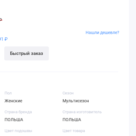
₽
Нашли дешевле?
91 ₽
Быстрый заказ
Пол
Сезон
Женские
Мультисезон
Страна бренда
Страна изготовитель
ПОЛЬША
ПОЛЬША
Цвет подошвы
Цвет товара