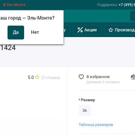
Эль-Монте
Поддержка
+7 (499) 
аш город —
Эль-Монте
?
инам
Обувь на полную ногу
Акции
Производ
 1424
В избранное
5.0
(2 отзыва)
Добавили 3 человека
Размер
36
Таблица размеров