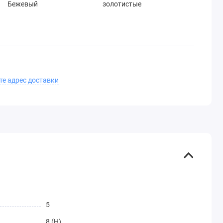
Бежевый
золотистые
те адрес доставки
5
8 (H)