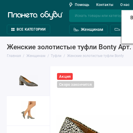
Помощь
Контакты
О нас
В
Женщинам
Мужч
ВСЕ КАТЕГОРИИ
Женские золотистые туфли Bonty Арт.
Главная
Женщинам
Туфли
Женские золотистые туфли Bonty
Акция
Скоро закончится