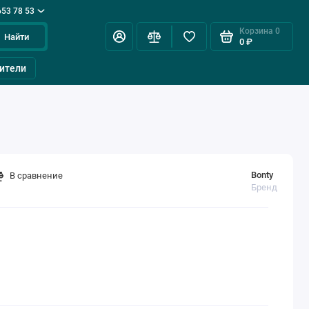
653 78 53
Корзина
0
Найти
0 ₽
ители
Bonty
В сравнение
Бренд