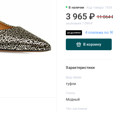
В наличии
Код товара: 1424
3 965 ₽
11 064 
экономия 7 099 ₽
4 платежа по 9
В корзину
Характеристики
Вид обуви
туфли
Стиль
Модный
Тип застежки