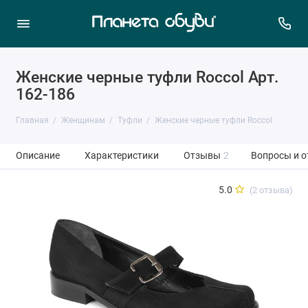
Женские черные туфли Roccol Арт.
162-186
Главная
Женщинам
Туфли
Женские черные туфли Roccol
Описание
Характеристики
Отзывы
2
Вопросы и о
5.0
(2 отзыва)