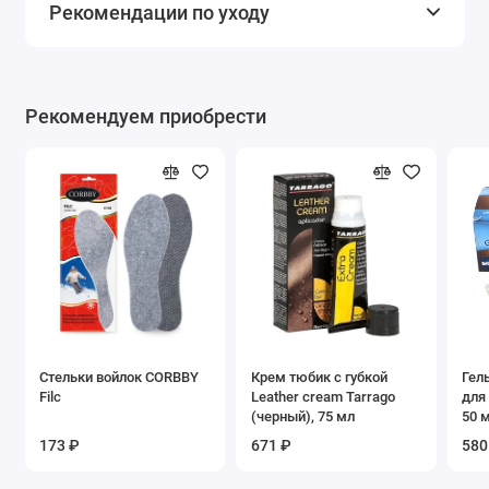
Рекомендации по уходу
Рекомендуем приобрести
Стельки войлок CORBBY
Крем тюбик с губкой
Гел
Filc
Leather cream Tarrago
для
(черный), 75 мл
50 
173 ₽
671 ₽
580