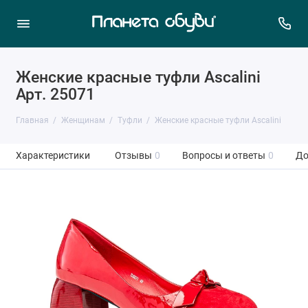
Женские красные туфли Ascalini
Арт. 25071
Главная
Женщинам
Туфли
Женские красные туфли Ascalini
Характеристики
Отзывы
0
Вопросы и ответы
0
До