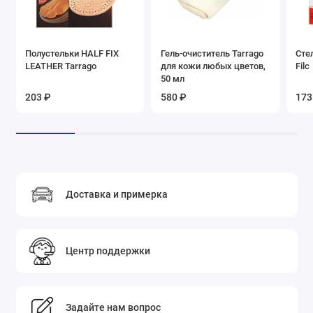
Полустельки HALF FIX
Гель-очиститель Tarrago
Сте
LEATHER Tarrago
для кожи любых цветов,
Filc
50 мл
203 ₽
580 ₽
173
Доставка и примерка
Центр поддержки
Задайте нам вопрос