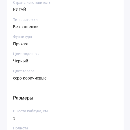
Страна изготовитель
КИТАЙ
Тип застежки
Без застежки
Фурнитура
Пряжка
Цвет подошвы
Черный
Цвет товара
серо-коричневые
Размеры
Высота каблука, см
3
Полнота