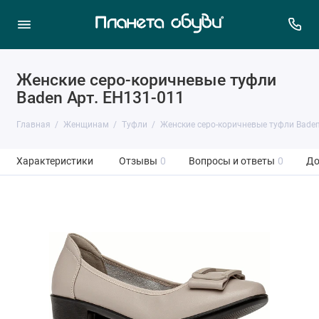
Женские серо-коричневые туфли
Baden Арт. EH131-011
Главная
Женщинам
Туфли
Женские серо-коричневые туфли Bade
Характеристики
Отзывы
0
Вопросы и ответы
0
До