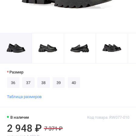
Размер
36
37
38
39
40
Таблица размеров
В наличии
Код товара: RW077-010
2 948 ₽
7 371 ₽