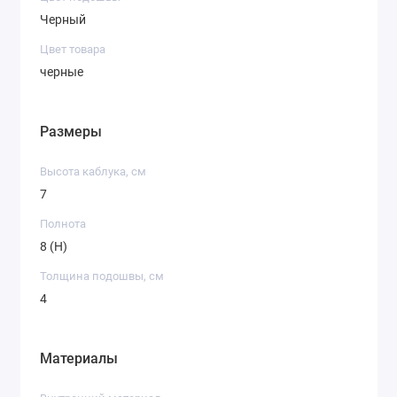
Черный
Цвет товара
черные
Размеры
Высота каблука, см
7
Полнота
8 (H)
Толщина подошвы, см
4
Материалы