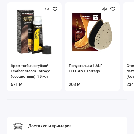
Крем тюбик с губкой
Полустельки HALF
Сте
Leather cream Tarrago
ELEGANT Tarrago
лат
(бесцветный), 75 мл
(бе
671 ₽
203 ₽
234
Доставка и примерка