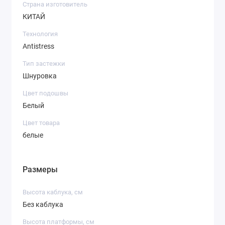
Страна изготовитель
КИТАЙ
Технология
Antistress
Тип застежки
Шнуровка
Цвет подошвы
Белый
Цвет товара
белые
Размеры
Высота каблука, см
Без каблука
Высота платформы, см