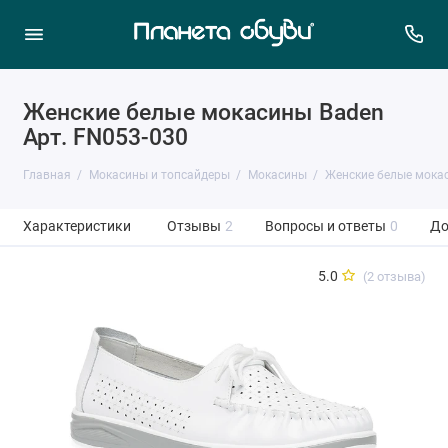
Женские белые мокасины Baden
Арт. FN053-030
Главная
Мокасины и топсайдеры
Мокасины
Женские белые мока
Характеристики
Отзывы
2
Вопросы и ответы
0
До
5.0
(2 отзыва)