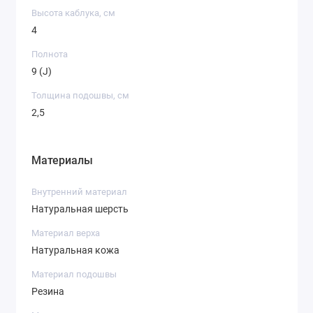
Высота каблука, см
4
Полнота
9 (J)
Толщина подошвы, см
2,5
Материалы
Внутренний материал
Натуральная шерсть
Материал верха
Натуральная кожа
Материал подошвы
Резина