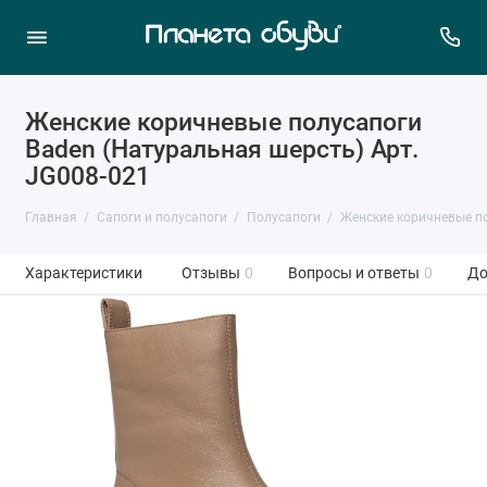
Женские коричневые полусапоги
Baden (Натуральная шерсть) Арт.
JG008-021
Главная
Сапоги и полусапоги
Полусапоги
Женские коричневые по
Характеристики
Отзывы
0
Вопросы и ответы
0
До