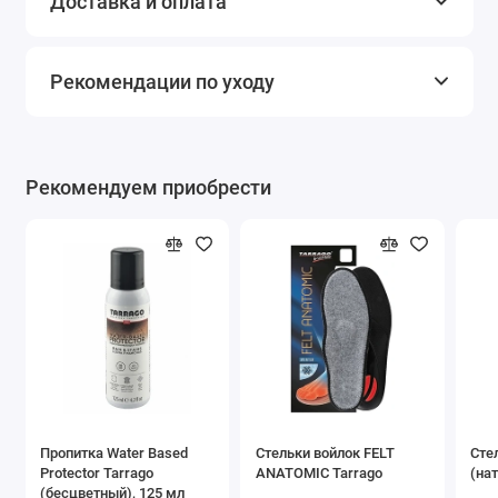
Доставка и оплата
Рекомендации по уходу
Рекомендуем приобрести
Пропитка Water Based
Стельки войлок FELT
Сте
Protector Tarrago
ANATOMIC Tarrago
(на
(бесцветный), 125 мл