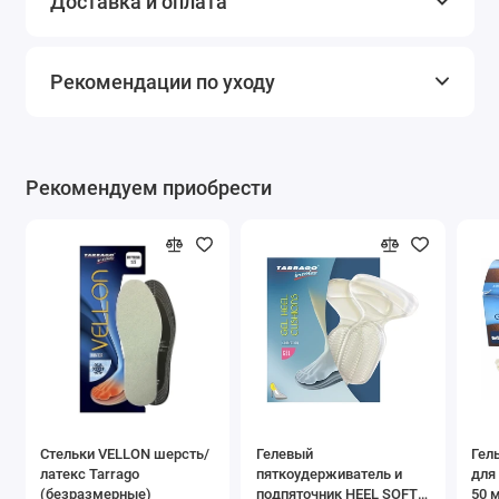
Доставка и оплата
Рекомендации по уходу
Рекомендуем приобрести
Стельки VELLON шерсть/
Гелевый
Гел
латекс Tarrago
пяткоудерживатель и
для
(безразмерные)
подпяточник HEEL SOFT
50 