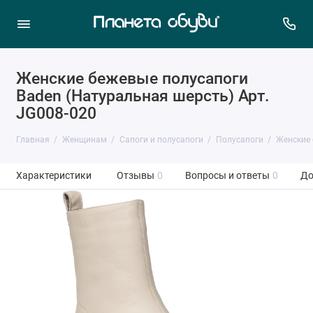
Женские бежевые полусапоги
Baden (Натуральная шерсть) Арт.
JG008-020
Главная
Женщинам
Сапоги и полусапоги
Полусапоги
Женские 
Характеристики
Отзывы
0
Вопросы и ответы
0
До