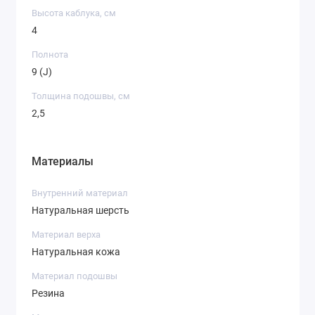
Высота каблука, см
4
Полнота
9 (J)
Толщина подошвы, см
2,5
Материалы
Внутренний материал
Натуральная шерсть
Материал верха
Натуральная кожа
Материал подошвы
Резина