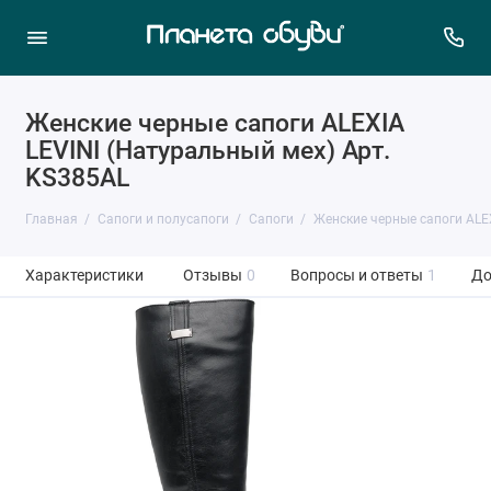
Женские черные сапоги ALEXIA
LEVINI (Натуральный мех) Арт.
KS385AL
Главная
Сапоги и полусапоги
Сапоги
Женские черные сапоги ALE
Характеристики
Отзывы
0
Вопросы и ответы
1
До