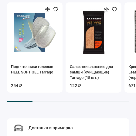
Подпяточники гелевые
Салфетки влажные для
Кре
HEEL SOFT GEL Tarrago
замши (очищающие)
Lea
Tarrago (15 шт.)
(че
254 ₽
122 ₽
671
Доставка и примерка