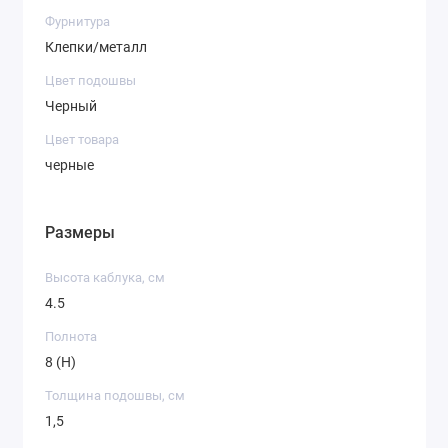
Фурнитура
Клепки/металл
Цвет подошвы
Черный
Цвет товара
черные
Размеры
Высота каблука, см
4.5
Полнота
8 (H)
Толщина подошвы, см
1,5