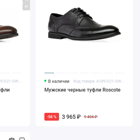
41
Код товара: A189-D21-SW2-T2726H
В наличии
Код товара: A189-D21-SW3-T2727H
уфли
Мужские черные туфли Roscote
3 965 ₽
-58 %
9 404 ₽