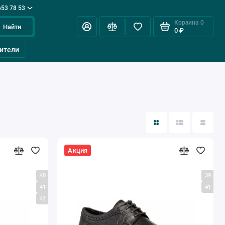
653 78 53
Корзина
0
Найти
0 ₽
ители
Акция
40
39
41
41
42