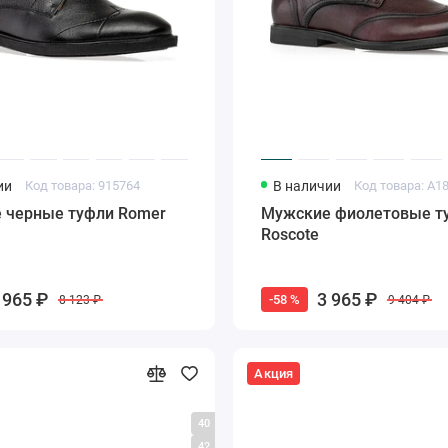
ии
Код товара: 915764
В наличии
 черные туфли Romer
Мужские фиолетовые т
Roscote
 965 ₽
3 965 ₽
-58 %
8 123 ₽
9 404 ₽
Акция
40
42