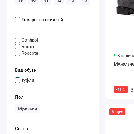
39
40
41
42
43
45
Товары со скидкой
Conhpol
Romer
Roscote
В налич
Мужские
Вид обуви
туфли
3
-51 %
Пол
Мужские
Акция
Сезон