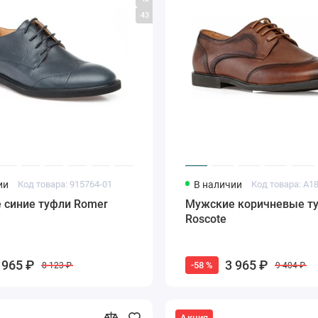
43
ии
Код товара: 915764-01
В наличии
 синие туфли Romer
Мужские коричневые т
Roscote
 965 ₽
3 965 ₽
-58 %
8 123 ₽
9 404 ₽
Акция