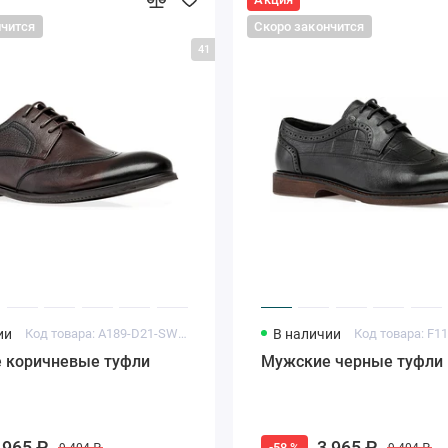
нчится
Скоро закончится
41
ии
Код товара: A189-D21-SW5-T2728H
В наличии
 коричневые туфли
Мужские черные туфли 
 965 ₽
3 965 ₽
-58 %
9 404 ₽
9 404 ₽