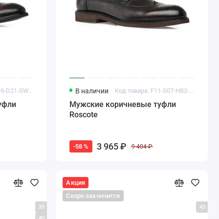
Код товара: A189-D21-SW1-T2725H
В наличии
Код товара: F11-S07-HB2-T4016H
уфли
Мужские коричневые туфли
Roscote
3 965 ₽
-58 %
9 404 ₽
Акция
Скоро закончится
39
43
40