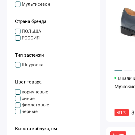
Мультисезон
Страна бренда
ПОЛЬША
РОССИЯ
Тип застежки
Шнуровка
В налич
Цвет товара
Мужские
коричневые
синие
фиолетовые
черные
3
-51 %
Высота каблука, см
Акция