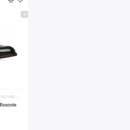
42
Код товара: F11-S07-HB1-T4015H
Roscote