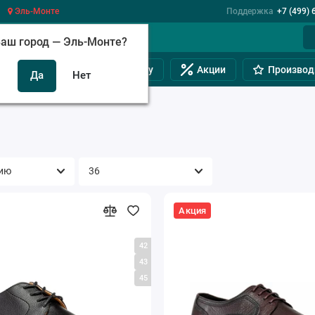
Эль-Монте
Поддержка
+7 (499) 
аш город —
Эль-Монте
?
инам
Обувь на полную ногу
Акции
Производ
Акция
42
43
45