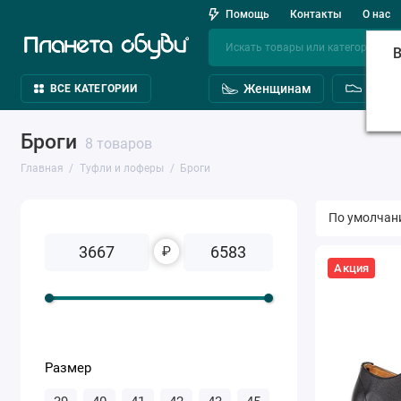
Помощь
Контакты
О нас
В
Женщинам
Мужч
ВСЕ КАТЕГОРИИ
Броги
8 товаров
Главная
Туфли и лоферы
Броги
₽
Акция
Размер