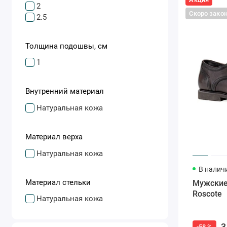
2
Скоро зако
2.5
Толщина подошвы, см
1
Внутренний материал
Натуральная кожа
Материал верха
Натуральная кожа
В налич
Материал стельки
Мужские
Roscote
Натуральная кожа
3
-58 %