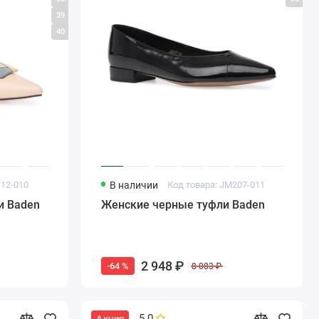
39
40
112-010
В наличии
Код товара: JM207-011
и Baden
Женские черные туфли Baden
2 948 ₽
-64 %
8 083 ₽
5.0
Акция