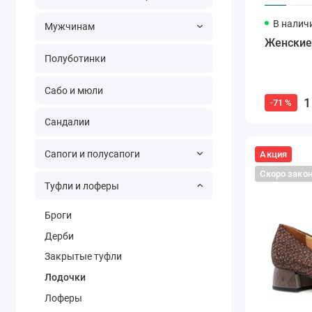
В налич
Мужчинам
Женские
Полуботинки
Сабо и мюли
1
-71 %
Сандалии
Сапоги и полусапоги
Акция
Скоро зако
Туфли и лоферы
Броги
Дерби
Закрытые туфли
Лодочки
Лоферы