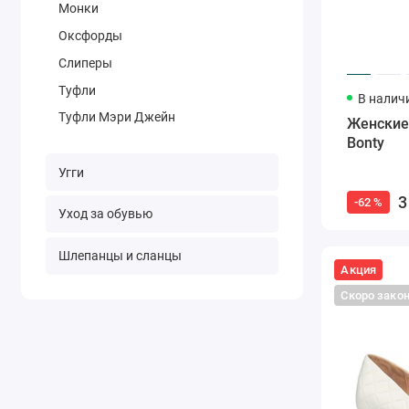
Монки
Оксфорды
Слиперы
Туфли
В налич
Туфли Мэри Джейн
Женские
Bonty
Угги
3
-62 %
Уход за обувью
Шлепанцы и сланцы
Акция
Скоро зако