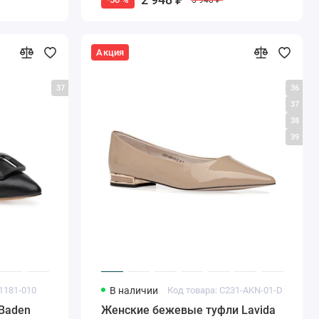
Акция
37
36
37
38
39
1181-010
В наличии
Код товара: C231-AKN-01-D
Baden
Женские бежевые туфли Lavida