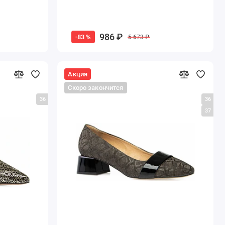
986 ₽
-83 %
5 673 ₽
Акция
Скоро закончится
36
36
37