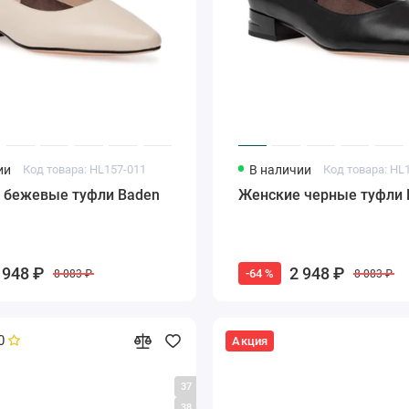
ии
Код товара: HL157-011
В наличии
Код товара: HL
 бежевые туфли Baden
Женские черные туфли 
 948 ₽
2 948 ₽
-64 %
8 083 ₽
8 083 ₽
0
Акция
37
38