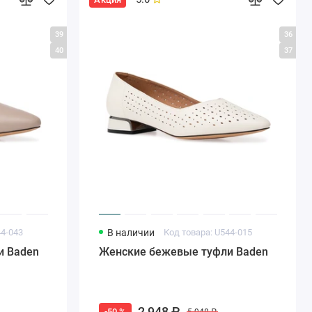
39
36
40
37
44-043
В наличии
Код товара: U544-015
и Baden
Женские бежевые туфли Baden
2 948 ₽
-50 %
5 948 ₽