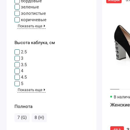
бордовые
зеленые
золотистые
коричневые
Показать еще
Высота каблука, см
2.5
3
3.5
4
4.5
5
Показать еще
В налич
Женские 
Полнота
7 (G)
8 (H)
3
-58 %