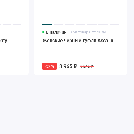
61
В наличии
Код товара: zz24194
nty
Женские черные туфли Ascalini
3 965 ₽
-57 %
9 242 ₽