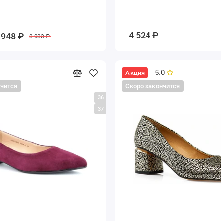
4 524 ₽
 948 ₽
8 083 ₽
5.0
Акция
нчится
Скоро закончится
36
37