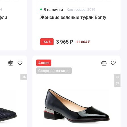
24
В наличии
Код товара: 2019
фли
Женские зеленые туфли Bonty
3 965 ₽
-64 %
11 064 ₽
Акция
Скоро закончится
36
36
37