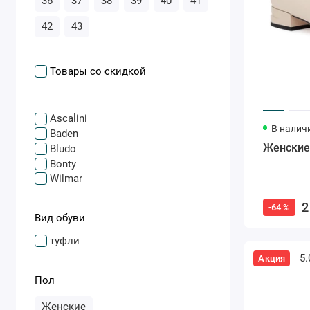
36
37
38
39
40
41
42
43
Товары со скидкой
Ascalini
В налич
Baden
Женские
Bludo
Bonty
Wilmar
2
-64 %
Вид обуви
туфли
5.
Акция
Пол
Женские