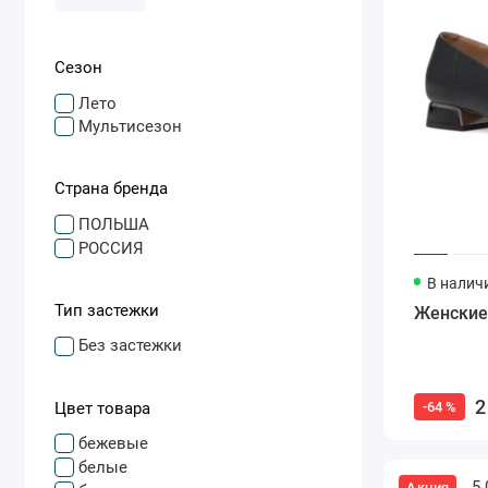
Сезон
Лето
Мультисезон
Страна бренда
ПОЛЬША
РОССИЯ
В налич
Тип застежки
Женские
Без застежки
2
Цвет товара
-64 %
бежевые
белые
5.
Акция