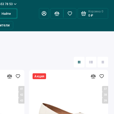
653 78 53
Корзина
0
Найти
0 ₽
ители
Акция
41
37
42
38
43
39