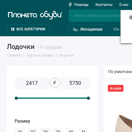
Помощь
Контакты
О нас
В
Женщинам
Мужч
ВСЕ КАТЕГОРИИ
Лодочки
19 товаров
Главная
Туфли и лоферы
Лодочки
₽
Акция
Размер