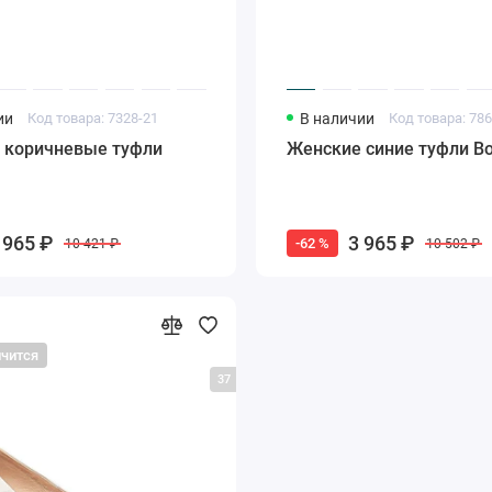
ии
Код товара: 7328-21
В наличии
Код товара: 78
 коричневые туфли
Женские синие туфли Bo
 965 ₽
3 965 ₽
-62 %
10 421 ₽
10 502 ₽
нчится
37