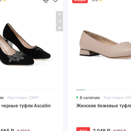
37
38
39
ии
Код товара: 23897
В наличии
Код товара: U5
черные туфли Ascalini
Женские бежевые туфл
 965 ₽
2 948 ₽
-64 %
9 474 ₽
8 083 ₽