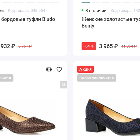
ии
Код товара: 045-954
В наличии
Код товара: 14
 бордовые туфли Bludo
Женские золотистые ту
Bonty
 932 ₽
3 965 ₽
-64 %
6 761 ₽
11 064 ₽
Акция
нчится
Скоро закончится
38