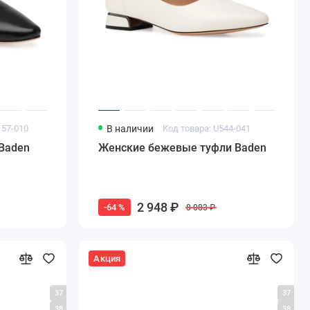
157-010
В наличии
Код товара: U544-041
Baden
Женские бежевые туфли Baden
2 948 ₽
-64 %
8 083 ₽
Акция
37
37
38
38