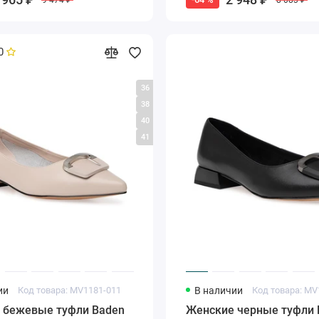
0
36
38
40
41
ии
Код товара: MV1181-011
В наличии
Код товара: MV
 бежевые туфли Baden
Женские черные туфли 