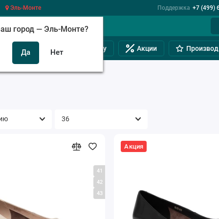
Эль-Монте
Поддержка
+7 (499) 
аш город —
Эль-Монте
?
инам
Обувь на полную ногу
Акции
Производ
Акция
41
42
43