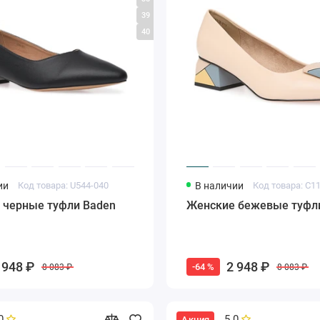
39
40
ии
Код товара: U544-040
В наличии
Код товара: C1
 черные туфли Baden
Женские бежевые туфл
 948 ₽
2 948 ₽
-64 %
8 083 ₽
8 083 ₽
0
5.0
Акция