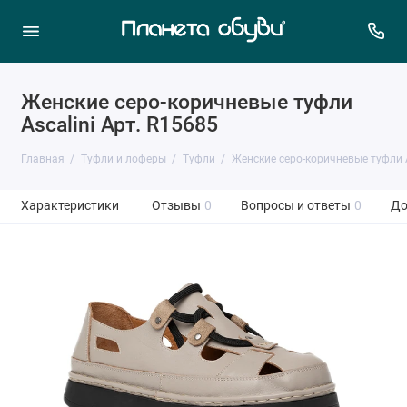
Женские серо-коричневые туфли
Ascalini Арт. R15685
Главная
Туфли и лоферы
Туфли
Женские серо-коричневые туфли A
Характеристики
Отзывы
0
Вопросы и ответы
0
До