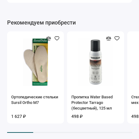
Рекомендуем приобрести
Ортопедические стельки
Пропитка Water Based
Сте
Sursil Ortho М7
Protector Tarrago
мех
(бесцветный), 125 мл
1 627 ₽
498 ₽
498