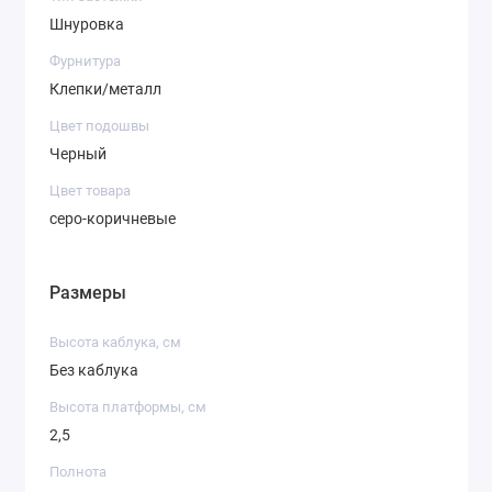
Шнуровка
Фурнитура
Клепки/металл
Цвет подошвы
Черный
Цвет товара
серо-коричневые
Размеры
Высота каблука, см
Без каблука
Высота платформы, см
2,5
Полнота