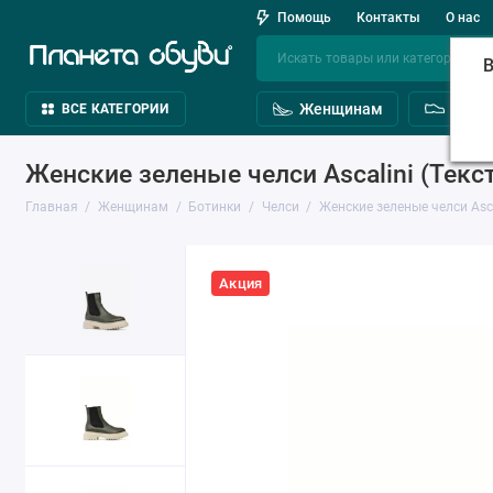
Помощь
Контакты
О нас
В
Женщинам
Мужч
ВСЕ КАТЕГОРИИ
Женские зеленые челси Ascalini (Текс
Главная
Женщинам
Ботинки
Челси
Женские зеленые челси Asca
Акция