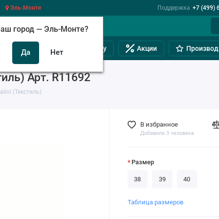
Эль-Монте
Поддержка
+7 (499) 
аш город —
Эль-Монте
?
инам
Обувь на полную ногу
Акции
Производ
тиль) Арт. R11692
lini (Текстиль)
В избранное
Добавили 3 человека
Размер
38
39
40
Таблица размеров