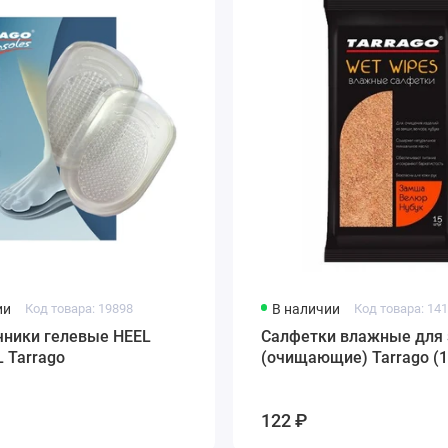
ии
Код товара: 19898
В наличии
Код товара: 14
чники гелевые HEEL
Салфетки влажные для
 Tarrago
(очищающие) Tarrago (1
122 ₽