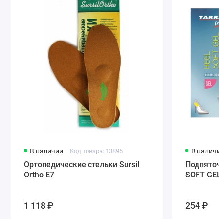
В наличии
Код товара: 13895
В налич
Ортопедические стельки Sursil
Подпято
Ortho Е7
SOFT GEL
1 118 ₽
254 ₽