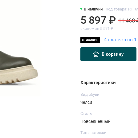
В наличии
Код товара: R116
5 897 ₽
11 468 
экономия 5 571 ₽
4 платежа по 1 
В корзину
Характеристики
Вид обуви
челси
Стиль
Повседневный
Тип застежки