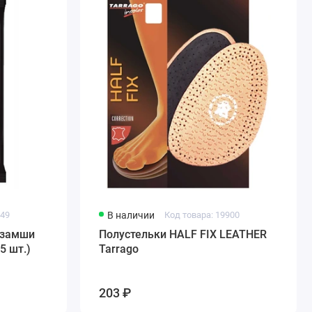
149
В наличии
Код товара: 19900
 замши
Полустельки HALF FIX LEATHER
5 шт.)
Tarrago
203 ₽