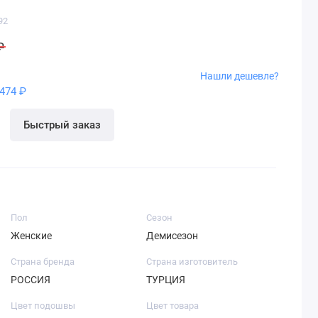
92
₽
Нашли дешевле?
474 ₽
Быстрый заказ
Пол
Сезон
Женские
Демисезон
Страна бренда
Страна изготовитель
РОССИЯ
ТУРЦИЯ
Цвет подошвы
Цвет товара