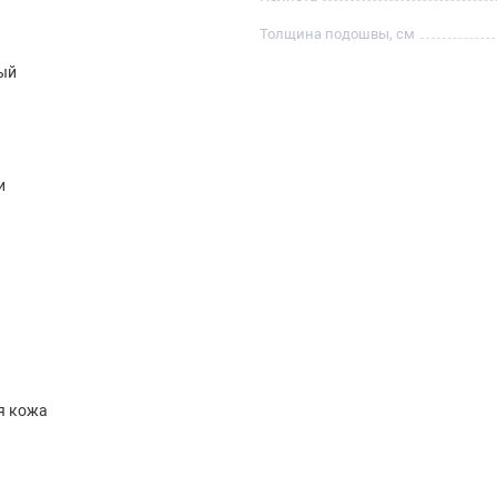
Толщина подошвы, см
ый
и
я кожа