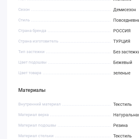
Сезон
Демисезон
Стиль
Повседневн
Страна бренда
РОССИЯ
Страна изготовитель
ТУРЦИЯ
Тип застежки
Без застежк
Цвет подошвы
Бежевый
Цвет товара
зеленые
Материалы
Внутренний материал
Текстиль
Материал верха
Натуральна
Материал подошвы
Резина
Материал стельки
Текстиль