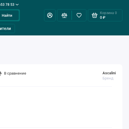
653 78 53
Корзина
0
Найти
0 ₽
ители
Ascalini
В сравнение
Бренд