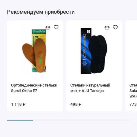
Рекомендуем приобрести
Ортопедические стельки
Стельки натуральный
Сте
Sursil Ortho Е7
мех + ALU Tarrago
Sal
WA
1 118 ₽
498 ₽
773