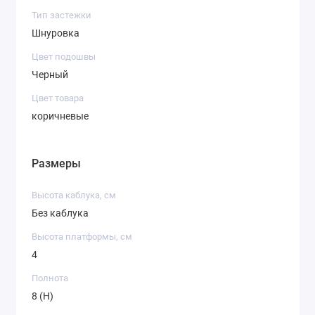
Тип застежки
Шнуровка
Цвет подошвы
Черный
Цвет товара
коричневые
Размеры
Высота каблука, см
Без каблука
Высота платформы, см
4
Полнота
8 (H)