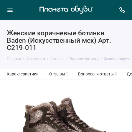
Женские коричневые ботинки
Baden (Искусственный мех) Арт.
C219-011
Главная
Женщинам
Ботинки
Высокие ботинки
Женские коричне
Характеристики
Отзывы
0
Вопросы и ответы
0
До