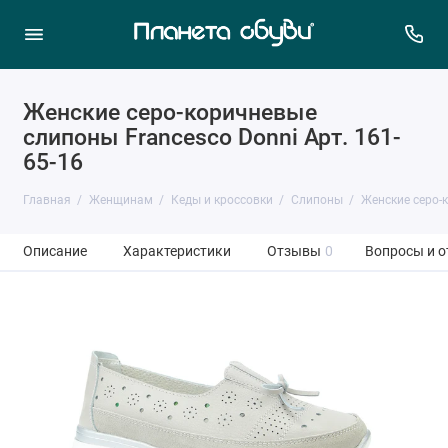
Женские серо-коричневые
слипоны Francesco Donni Арт. 161-
65-16
Главная
Женщинам
Кеды и кроссовки
Слипоны
Женские серо-
Описание
Характеристики
Отзывы
0
Вопросы и о