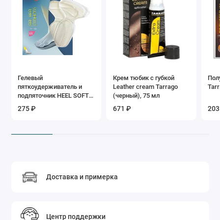
Гелевый
Крем тюбик с губкой
Пол
пяткоудерживатель и
Leather cream Tarrago
Tar
подпяточник HEEL SOFT
(черный), 75 мл
GEL Tarrago
275 ₽
671 ₽
203
Доставка и примерка
Центр поддержки