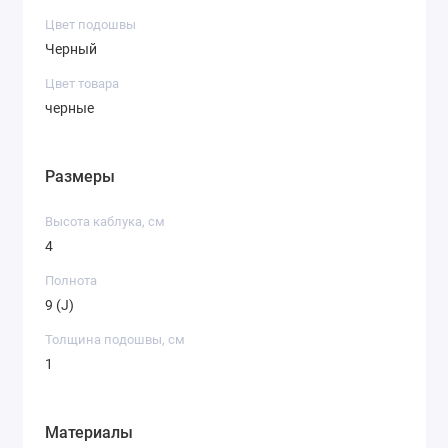
Цвет подошвы
Черный
Цвет товара
черные
Размеры
Высота каблука, см
4
Полнота
9 (J)
Толщина подошвы, см
1
Материалы