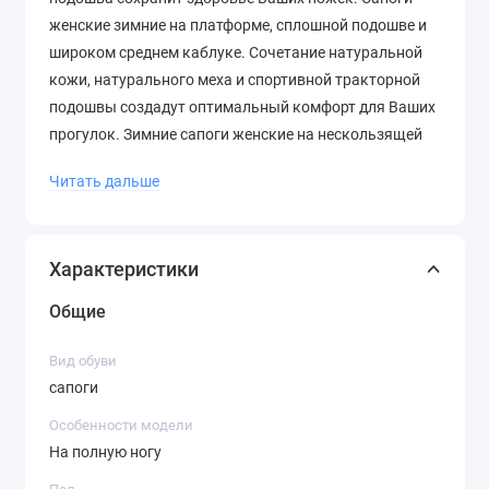
женские зимние на платформе, сплошной подошве и
широком среднем каблуке. Сочетание натуральной
кожи, натурального меха и спортивной тракторной
подошвы создадут оптимальный комфорт для Ваших
прогулок. Зимние сапоги женские на нескользящей
подошве отлично подойдут для повседневной носки
Читать дальше
casual, в офис, на работу, на свадьбу, для вечеринок,
туризма, походов. Осенние ботфорты женские зимние
сапоги на каблуке и платформе Вы всегда с
Характеристики
Общие
Вид обуви
сапоги
Особенности модели
На полную ногу