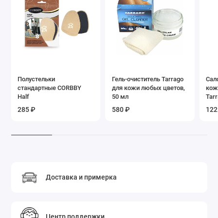
Полустельки
Гель-очиститель Tarrago
Сал
стандартные CORBBY
для кожи любых цветов,
кож
Half
50 мл
Tarr
285 ₽
580 ₽
122
Доставка и примерка
Центр поддержки