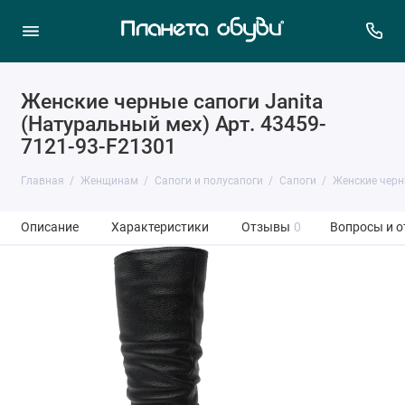
Женские черные сапоги Janita
(Натуральный мех) Арт. 43459-
7121-93-F21301
Главная
Женщинам
Сапоги и полусапоги
Сапоги
Женские черн
Описание
Характеристики
Отзывы
0
Вопросы и о