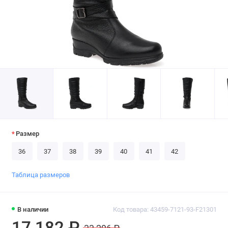
Размер
36
37
38
39
40
41
42
Таблица размеров
В наличии
Код товара: 43459-7121-93-F21301
17 182 ₽