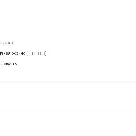
я кожа
чная резина (ТПР, TPR)
я шерсть