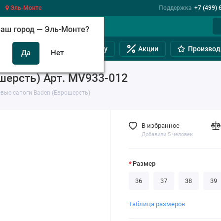
Эль-Монте
Поддержка
+7 (499) 
аш город —
Эль-Монте
?
инам
Обувь на полную ногу
Акции
Производ
шерсть) Арт. MV933-012
вые сапоги Baden (Еврошерсть)
В избранное
Добавили 5 человек
Размер
36
37
38
39
Таблица размеров