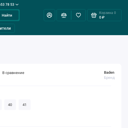
653 78 53
Корзина
0
Найти
0 ₽
ители
Baden
В сравнение
Бренд
40
41