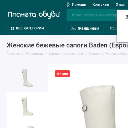
Помощь
Контакты
О нас
В
Женщинам
Мужч
ВСЕ КАТЕГОРИИ
Женские бежевые сапоги Baden (Евро
Главная
Женщинам
Сапоги и полусапоги
Сапоги
Женские беже
Акция