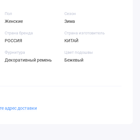
Пол
Сезон
Женские
Зима
Страна бренда
Страна изготовитель
РОССИЯ
КИТАЙ
Фурнитура
Цвет подошвы
Декоративный ремень
Бежевый
те адрес доставки