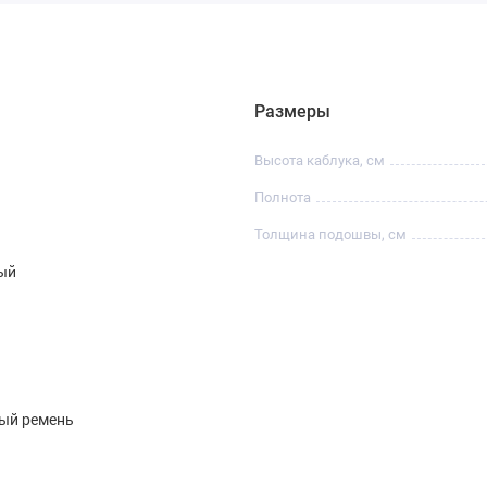
Размеры
Высота каблука, см
Полнота
Толщина подошвы, см
ый
ый ремень