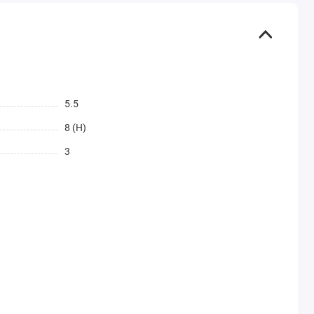
5.5
8 (H)
3