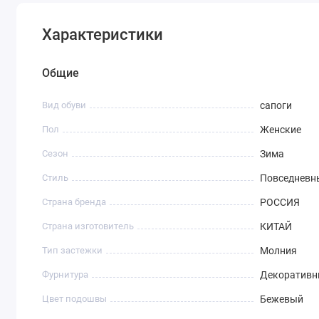
Характеристики
Общие
Вид обуви
сапоги
Пол
Женские
Сезон
Зима
Стиль
Повседневн
Страна бренда
РОССИЯ
Страна изготовитель
КИТАЙ
Тип застежки
Молния
Фурнитура
Декоративн
Цвет подошвы
Бежевый