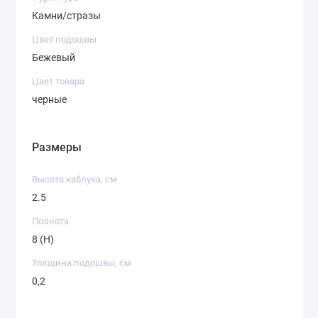
Камни/стразы
Цвет подошвы
Бежевый
Цвет товара
черные
Размеры
Высота каблука, см
2.5
Полнота
8 (H)
Толщина подошвы, см
0,2