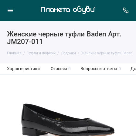
Женские черные туфли Baden Арт.
JM207-011
Главная
Туфли и лоферы
Лодочки
Женские черные туфли Baden
Характеристики
Отзывы
0
Вопросы и ответы
0
До